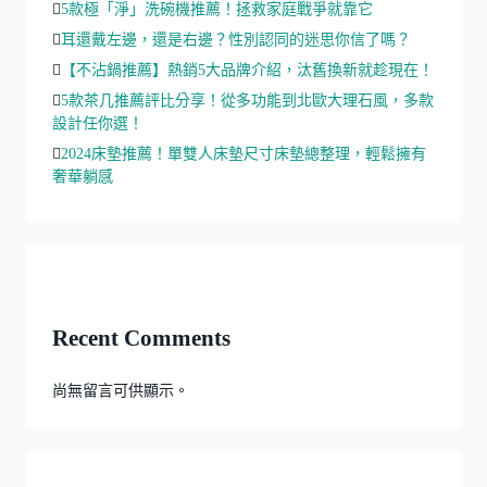
5款極「淨」洗碗機推薦！拯救家庭戰爭就靠它
耳還戴左邊，還是右邊？性別認同的迷思你信了嗎？
【不沾鍋推薦】熱銷5大品牌介紹，汰舊換新就趁現在！
5款茶几推薦評比分享！從多功能到北歐大理石風，多款
設計任你選！
2024床墊推薦！單雙人床墊尺寸床墊總整理，輕鬆擁有
奢華躺感
Recent Comments
尚無留言可供顯示。