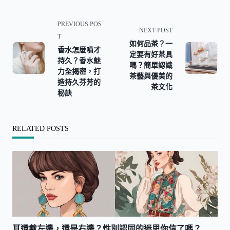
<span
PREVIOUS POS
NEXT POST
class="nav-
T
如何品茶？一
subtitle
香水怎麼噴才
定要有好茶具
screen-
持久？香水魅
嗎？簡單認識
reader-
力全揭密，打
茶藝與優美的
造持久芬芳的
text">Page</span>
茶文化
秘訣
RELATED POSTS
耳還戴左邊，還是右邊？性別認同的迷思你信了嗎？