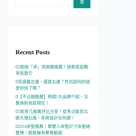
尋
Recent Posts
5款極「淨」洗碗機推薦！拯救家庭戰
爭就靠它
耳還戴左邊，還是右邊？性別認同的迷
思你信了嗎？
【不沾鍋推薦】熱銷5大品牌介紹，汰
舊換新就趁現在！
5款茶几推薦評比分享！從多功能到北
歐大理石風，多款設計任你選！
2024床墊推薦！單雙人床墊尺寸床墊總
整理，輕鬆擁有奢華躺感