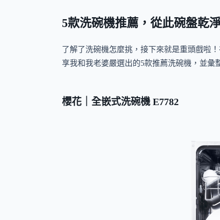
5款洗碗機推薦，從此碗盤乾
了解了洗碗機怎麼挑，接下來就是重頭戲啦！
享我和我老婆嚴選出的5款推薦洗碗機，並彙
櫻花｜全嵌式洗碗機 E7782