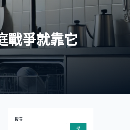
庭戰爭就靠它
搜尋
搜