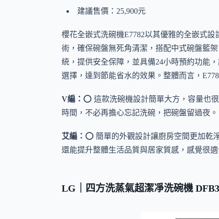
建議售價：25,900元
櫻花全嵌式洗碗機E7782以其優雅的全嵌式
術，確保碗盤無死角清潔，搭配中式碗盤籃架，
統，提供安全保障，並具備24小時預約功能
選擇，達到節能省水的效果。整體而言，E77
V編：
⭕ 這款洗碗機設計簡單大方，容量也
時間，不必再擔心忘記洗碗，把碗盤留過夜。
艾編：
⭕ 簡單的外觀設計讓廚房空間更加乾
還能提升整體生活品質與居家質感，感覺很適
LG｜四方洗蒸氣超潔凈洗碗機 DFB3