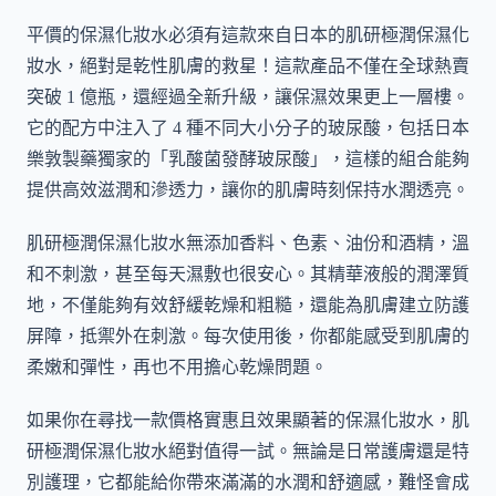
平價的保濕化妝水必須有這款來自日本的肌研極潤保濕化
妝水，絕對是乾性肌膚的救星！這款產品不僅在全球熱賣
突破 1 億瓶，還經過全新升級，讓保濕效果更上一層樓。
它的配方中注入了 4 種不同大小分子的玻尿酸，包括日本
樂敦製藥獨家的「乳酸菌發酵玻尿酸」，這樣的組合能夠
提供高效滋潤和滲透力，讓你的肌膚時刻保持水潤透亮。
肌研極潤保濕化妝水無添加香料、色素、油份和酒精，溫
和不刺激，甚至每天濕敷也很安心。其精華液般的潤澤質
地，不僅能夠有效舒緩乾燥和粗糙，還能為肌膚建立防護
屏障，抵禦外在刺激。每次使用後，你都能感受到肌膚的
柔嫩和彈性，再也不用擔心乾燥問題。
如果你在尋找一款價格實惠且效果顯著的保濕化妝水，肌
研極潤保濕化妝水絕對值得一試。無論是日常護膚還是特
別護理，它都能給你帶來滿滿的水潤和舒適感，難怪會成