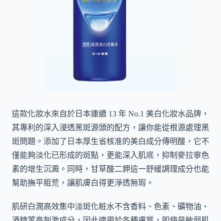
這款化妝水來自於日本連續 13 年 No.1 美白化妝水品牌，
其專利的深入浸透黑斑源頭的配方，讓你能從根源處理黑
斑問題。添加了日本厚生省核准的美白成分傳明酸，它不
僅能夠淡化已形成的斑點，更能深入肌底，抑制麥拉寧色
素的增生沉澱。同時，甘草酸二鉀這一舒緩調理成分也能
幫助撫平粗荒，讓肌膚白得更淨透無瑕。
肌研白潤高效集中淡斑化粧水不含香料、色素、礦物油、
酒精等高刺激成分，因此適用於各種膚質，即使是敏弱肌