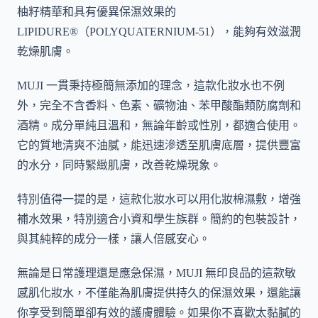
柚籽精華和具有優異保濕效果的
LIPIDURE®（POLYQUATERNIUM-51），能夠有效滋潤
乾燥肌膚。
MUJI 一貫秉持極簡無添加的理念，這款化妝水也不例
外，完全不含香料、色素、礦物油、苯甲酸酯類防腐劑和
酒精。成分單純且溫和，無論年齡或性別，都適合使用。
它的質地清爽不油膩，能迅速滲透至肌膚底層，提供豐富
的水分，同時緊緻肌膚，改善乾燥現象。
特別值得一提的是，這款化妝水可以用化妝棉濕敷，增強
補水效果，特別適合小資和學生族群。簡約的包裝設計，
與其純粹的成分一樣，讓人倍感安心。
無論是日常護理還是應急保濕，MUJI 無印良品的這款敏
感肌化妝水，不僅能為肌膚提供持久的保濕效果，還能讓
你享受到簡單卻有效的護膚體驗。如果你不喜歡太黏膩的