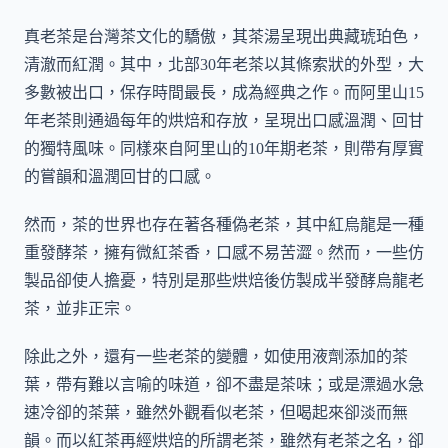
真老茶是台灣茶文化的驕傲，其茶湯呈現出典藏琥珀色，
清澈而紅潤。其中，北部30年老茶以其條索狀的外型，大
多數被出口，保存時間最長，成為經典之作。而阿里山15
年老茶則通過每年的烘焙和存放，呈現出口感溫潤、回甘
的獨特風味。同樣來自阿里山的10年期老茶，則帶有厚實
的嘗韻和溫潤回甘的口感。
然而，茶的世界也存在著各種偽老茶，其中紅烏龍是一種
重發酵茶，擁有微紅茶香，口感不易苦澀。然而，一些仿
製品卻使人擔憂，特別是那些烘焙後仿製成半發酵烏龍老
茶，並非正宗。
除此之外，還有一些老茶的變體，如使用液劑添加的茶
葉，帶有難以言喻的味道，卻不盡是茶味；或是漂過水急
速冷卻的茶葉，雖然外觀看似老茶，但喝起來卻淡而無
韻。而以紅茶再經烘焙的所謂老茶，雖然有老茶之名，卻