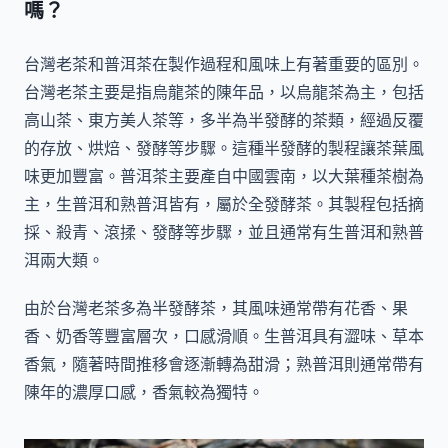
嗎？
台灣老茶和普洱茶在製作過程和風味上有著重要的區別。
台灣老茶主要是指烏龍茶的陳年品，以烏龍茶為主，包括
高山茶、東方美人茶等，多半為半發酵的茶類，經過反覆
的存放、烘焙、發酵等步驟。這種半發酵的製程讓茶葉風
味更加豐富。普洱茶主要產自中國雲南，以大葉種茶樹為
主，生普洱和熟普洱皆有，屬於全發酵茶。其製程包括摘
採、殺青、滾揉、發酵等步驟，並且通常有生普洱和熟普
洱兩大類。
由於台灣老茶多為半發酵茶，其風味通常帶有花香、果
香、奶香等豐富層次，口感滑順。生普洱具有澀味、草本
香氣，隨著時間推移會逐漸轉為甜滑；熟普洱則通常帶有
陳年的濃厚口感，香氣較為獨特。