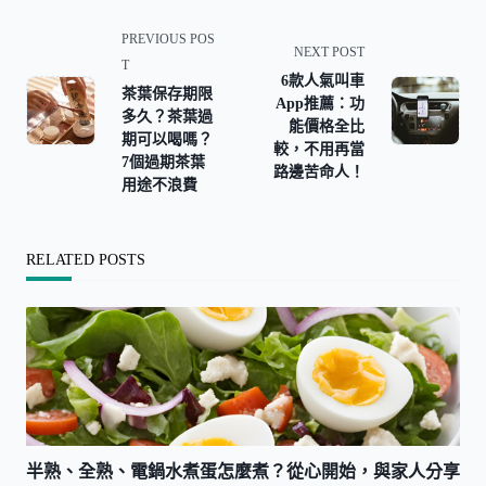
<span
PREVIOUS POS
NEXT POST
class="nav-
T
6款人氣叫車
subtitle
茶葉保存期限
App推薦：功
screen-
多久？茶葉過
能價格全比
reader-
期可以喝嗎？
較，不用再當
7個過期茶葉
text">Page</span>
路邊苦命人！
用途不浪費
RELATED POSTS
半熟、全熟、電鍋水煮蛋怎麼煮？從心開始，與家人分享