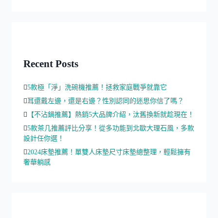
Recent Posts
5款極「淨」洗碗機推薦！拯救家庭戰爭就靠它
耳還戴左邊，還是右邊？性別認同的迷思你信了嗎？
【不沾鍋推薦】熱銷5大品牌介紹，汰舊換新就趁現在！
5款茶几推薦評比分享！從多功能到北歐大理石風，多款
設計任你選！
2024床墊推薦！單雙人床墊尺寸床墊總整理，輕鬆擁有
奢華躺感