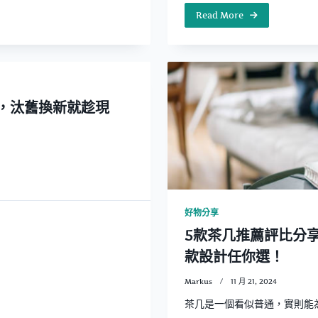
Read More
，汰舊換新就趁現
好物分享
5款茶几推薦評比分
款設計任你選！
Markus
11 月 21, 2024
茶几是一個看似普通，實則能為