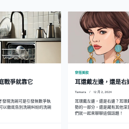
穿搭美妝
庭戰爭就靠它
耳還戴左邊，還是右
Tamara
12 月 2, 2024
後才發現洗碗可是引發無數爭執
耳環戴左邊，還是右邊？耳環
可以徹底告別洗碗糾紛的洗碗
勢的一部分，還是藏有其他深
們就一起來聊聊這個話題！