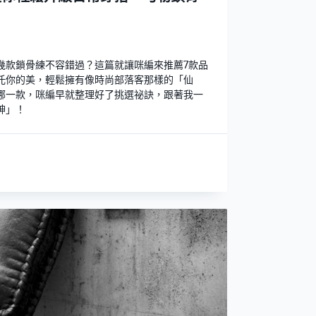
幾款鎖骨練不容錯過？這篇就讓咪編來推薦7款品
托你的美，輕鬆擁有像時尚部落客那樣的「仙
哪一款，咪編早就整理好了挑選祕訣，跟著我一
神」！