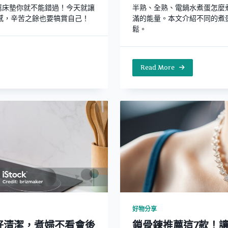
薦床墊你就不能錯過！今天就讓
半熟、全熟、電鍋水煮蛋怎麼
感，辛苦之餘也要犒賞自己！
滿的能量。本文介紹不同的煮
鬆。
Read More
好物分享
效好清潔，煮婦不看會後
鎖骨鍊推薦這7款！